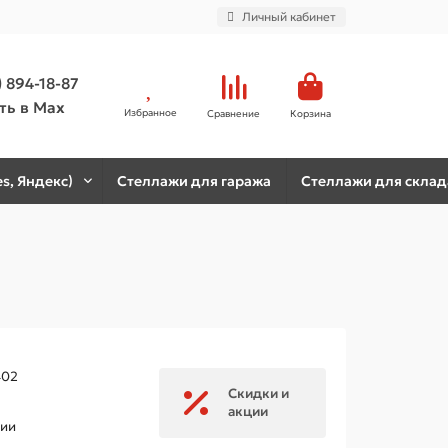
Личный кабинет
) 894-18-87
ть в Max
Избранное
Сравнение
Корзина
s, Яндекс)
Стеллажи для гаража
Стеллажи для склад
402
Скидки и
акции
чии