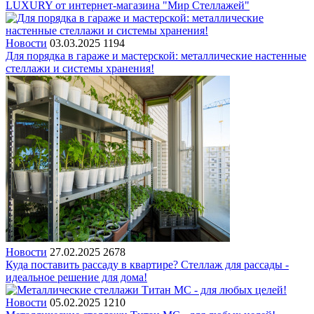
LUXURY от интернет-магазина "Мир Стеллажей"
Новости
03.03.2025
1194
Для порядка в гараже и мастерской: металлические настенные
стеллажи и системы хранения!
Новости
27.02.2025
2678
Куда поставить рассаду в квартире? Стеллаж для рассады -
идеальное решение для дома!
Новости
05.02.2025
1210