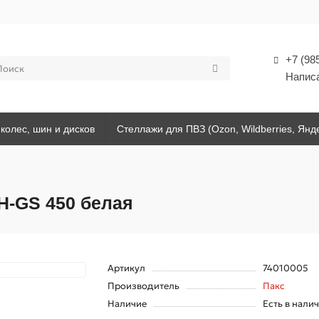
+7 (98
Напис
колес, шин и дисков
Стеллажи для ПВЗ (Ozon, Wildberries, Янд
Н-GS 450 белая
Артикул
74010005
Производитель
Пакс
Наличие
Есть в нали