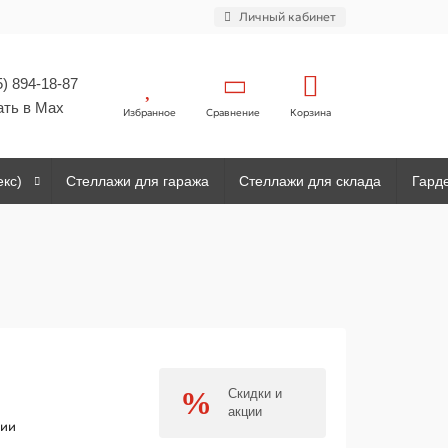
Личный кабинет
5) 894-18-87
ать в Max
Избранное
Сравнение
Корзина
екс)
Стеллажи для гаража
Стеллажи для склада
Гард
Скидки и
акции
чии