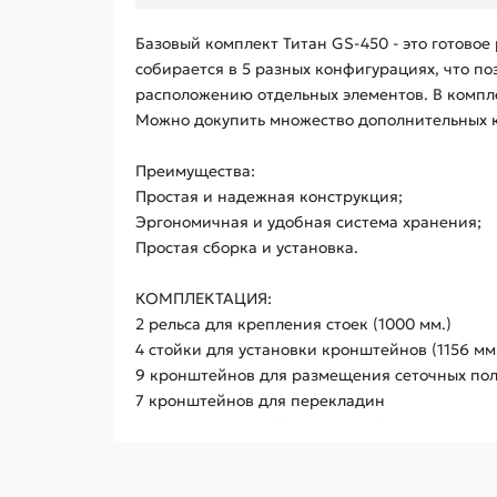
Базовый комплект Титан GS-450 - это готово
собирается в 5 разных конфигурациях, что п
расположению отдельных элементов. В компл
Можно докупить множество дополнительных к
Преимущества:
Простая и надежная конструкция;
Эргономичная и удобная система хранения;
Простая сборка и установка.
КОМПЛЕКТАЦИЯ:
2 рельса для крепления стоек (1000 мм.)
4 стойки для установки кронштейнов (1156 мм
9 кронштейнов для размещения сеточных поло
7 кронштейнов для перекладин
3 сеточные полки (406х603 мм.) + 3 сеточные 
1 перекладина для вешалок (640 мм.) + 3 пер
2 соединителя для перекладины