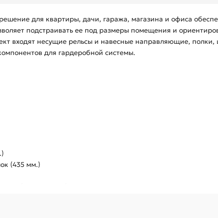
е решение для квартиры, дачи, гаража, магазина и офиса обе
озволяет подстраивать ее под размеры помещения и ориентиро
ект входят несущие рельсы и навесные направляющие, полки, 
омпонентов для гардеробной системы.
.)
к (435 мм.)
полки (406х903 мм.)
екладины для вешалок (940 мм.)