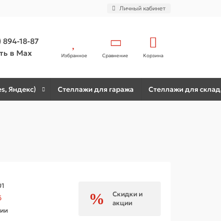
Личный кабинет
) 894-18-87
ть в Max
Избранное
Сравнение
Корзина
s, Яндекс)
Стеллажи для гаража
Стеллажи для склад
01
Скидки и
б
акции
чии