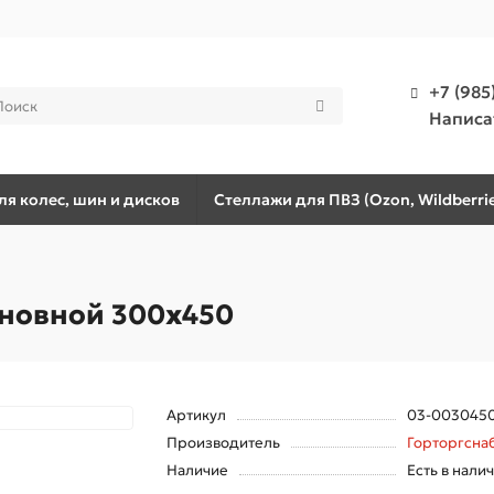
+7 (985
Написа
я колес, шин и дисков
Стеллажи для ПВЗ (Ozon, Wildberrie
сновной 300х450
Артикул
03-003045
Производитель
Горторгсна
Наличие
Есть в нали