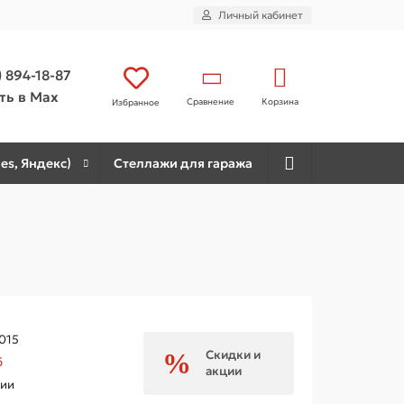
Личный кабинет
) 894-18-87
ть в Max
Сравнение
Корзина
Избранное
es, Яндекс)
Стеллажи для гаража
015
Скидки и
б
акции
чии