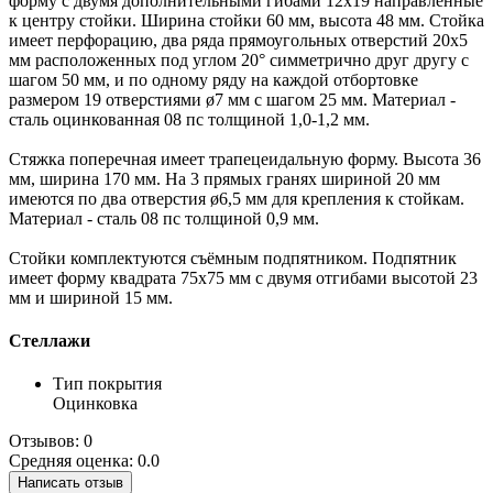
форму с двумя дополнительными гибами 12х19 направленные
к центру стойки. Ширина стойки 60 мм, высота 48 мм. Стойка
имеет перфорацию, два ряда прямоугольных отверстий 20х5
мм расположенных под углом 20° симметрично друг другу с
шагом 50 мм, и по одному ряду на каждой отбортовке
размером 19 отверстиями ø7 мм с шагом 25 мм. Материал -
сталь оцинкованная 08 пс толщиной 1,0-1,2 мм.
Стяжка поперечная имеет трапецеидальную форму. Высота 36
мм, ширина 170 мм. На 3 прямых гранях шириной 20 мм
имеются по два отверстия ø6,5 мм для крепления к стойкам.
Материал - сталь 08 пс толщиной 0,9 мм.
Стойки комплектуются съёмным подпятником. Подпятник
имеет форму квадрата 75х75 мм с двумя отгибами высотой 23
мм и шириной 15 мм.
Стеллажи
Тип покрытия
Оцинковка
Отзывов: 0
Средняя оценка: 0.0
Написать отзыв