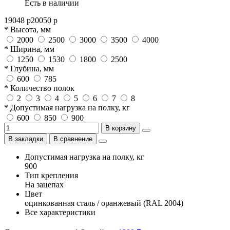
Есть в наличии
19048 р
20050 р
* Высота, мм
2000
2500
3000
3500
4000
* Ширина, мм
1250
1530
1800
2500
* Глубина, мм
600
785
* Количество полок
2
3
4
5
6
7
8
* Допустимая нагрузка на полку, кг
600
850
900
В корзину
В закладки
В сравнение
Допустимая нагрузка на полку, кг
900
Тип крепления
На зацепах
Цвет
оцинкованная сталь / оранжевый (RAL 2004)
Все характеристики