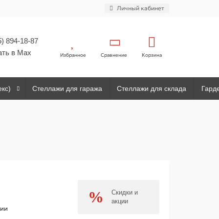
Личный кабинет
5) 894-18-87
ать в Max
Избранное
Сравнение
Корзина
екс)
Стеллажи для гаража
Стеллажи для склада
Гард
Скидки и
акции
чии