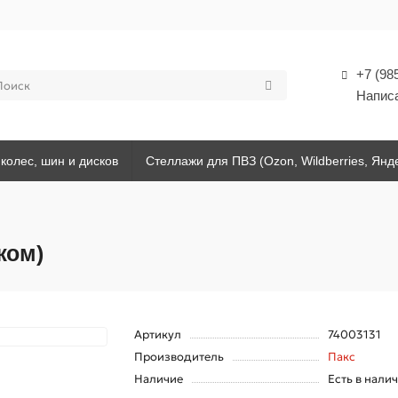
+7 (98
Напис
колес, шин и дисков
Стеллажи для ПВЗ (Ozon, Wildberries, Янд
жом)
Артикул
74003131
Производитель
Пакс
Наличие
Есть в нали