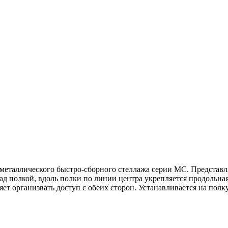
еталлического быстро-сборного стеллажа серии МС. Представля
ад полкой, вдоль полки по линии центра укрепляется продольна
ет организвать доступ с обеих сторон. Устанавливается на полк