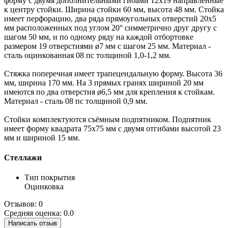
форму с двумя дополнительными гибами 12х19 направленные
к центру стойки. Ширина стойки 60 мм, высота 48 мм. Стойка
имеет перфорацию, два ряда прямоугольных отверстий 20х5
мм расположенных под углом 20° симметрично друг другу с
шагом 50 мм, и по одному ряду на каждой отбортовке
размером 19 отверстиями ø7 мм с шагом 25 мм. Материал -
сталь оцинкованная 08 пс толщиной 1,0-1,2 мм.
Стяжка поперечная имеет трапецеидальную форму. Высота 36
мм, ширина 170 мм. На 3 прямых гранях шириной 20 мм
имеются по два отверстия ø6,5 мм для крепления к стойкам.
Материал - сталь 08 пс толщиной 0,9 мм.
Стойки комплектуются съёмным подпятником. Подпятник
имеет форму квадрата 75х75 мм с двумя отгибами высотой 23
мм и шириной 15 мм.
Стеллажи
Тип покрытия
Оцинковка
Отзывов: 0
Средняя оценка: 0.0
Написать отзыв