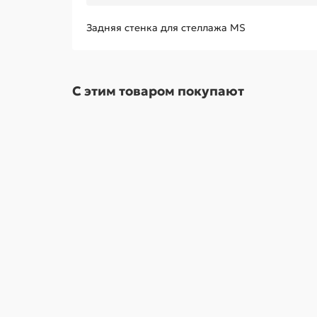
Задняя стенка для стеллажа MS
С этим товаром покупают
Скидка - 5%
Стеллаж MS Standart
В наличии ✓
2742 р
2879 р
В корзину